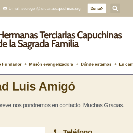
E-mail: secregen@terciariascapuchinas.org
Donar
o Fundador
Misión evangelizadora
Dónde estamos
En cam
ad Luis Amigó
 breve nos pondremos en contacto. Muchas Gracias.
Teléfono