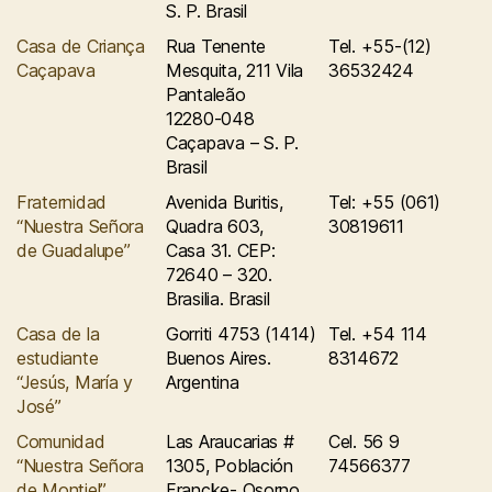
S. P. Brasil
Casa de Criança
Rua Tenente
Tel. +55-(12)
Caçapava
Mesquita, 211 Vila
36532424
Pantaleão
12280-048
Caçapava – S. P.
Brasil
Fraternidad
Avenida Buritis,
Tel: +55 (061)
“Nuestra Señora
Quadra 603,
30819611
de Guadalupe”
Casa 31. CEP:
72640 – 320.
Brasilia. Brasil
Casa de la
Gorriti 4753 (1414)
Tel. +54 114
estudiante
Buenos Aires.
8314672
“Jesús, María y
Argentina
José”
Comunidad
Las Araucarias #
Cel. 56 9
“Nuestra Señora
1305, Población
74566377
de Montiel”
Francke- Osorno.