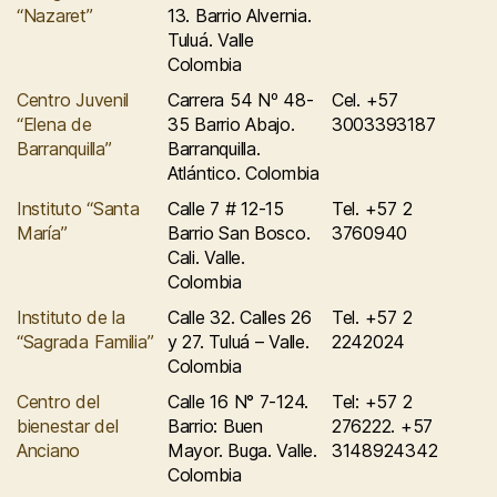
“Nazaret”
13. Barrio Alvernia.
Tuluá. Valle
Colombia
Centro Juvenil
Carrera 54 Nº 48-
Cel. +57
“Elena de
35 Barrio Abajo.
3003393187
Barranquilla”
Barranquilla.
Atlántico. Colombia
Instituto “Santa
Calle 7 # 12-15
Tel. +57 2
María”
Barrio San Bosco.
3760940
Cali. Valle.
Colombia
Instituto de la
Calle 32. Calles 26
Tel. +57 2
“Sagrada Familia”
y 27. Tuluá – Valle.
2242024
Colombia
Centro del
Calle 16 N° 7-124.
Tel: +57 2
bienestar del
Barrio: Buen
276222. +57
Anciano
Mayor. Buga. Valle.
3148924342
Colombia