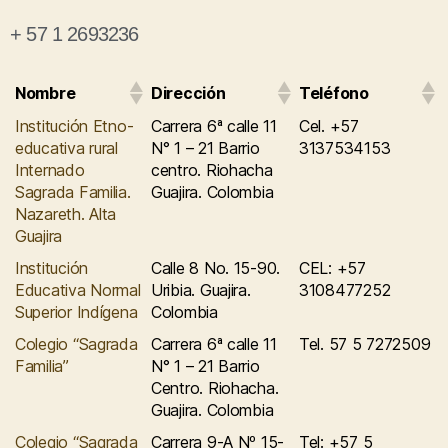
+ 57 1 2693236
Nombre
Dirección
Teléfono
Institución Etno-
Carrera 6ª calle 11
Cel. +57
educativa rural
N° 1 – 21 Barrio
3137534153
Internado
centro. Riohacha
Sagrada Familia.
Guajira. Colombia
Nazareth. Alta
Guajira
Institución
Calle 8 No. 15-90.
CEL: +57
Educativa Normal
Uribia. Guajira.
3108477252
Superior Indígena
Colombia
Colegio “Sagrada
Carrera 6ª calle 11
Tel. 57 5 7272509
Familia”
N° 1 – 21 Barrio
Centro. Riohacha.
Guajira. Colombia
Colegio “Sagrada
Carrera 9-A Nº 15-
Tel: +57 5