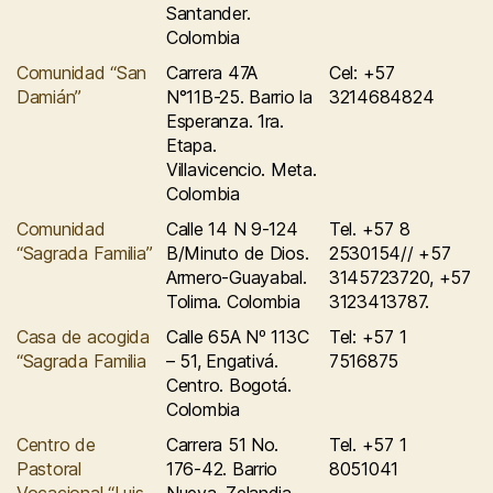
Santander.
Colombia
Comunidad “San
Carrera 47A
Cel: +57
Damián”
N°11B-25. Barrio la
3214684824
Esperanza. 1ra.
Etapa.
Villavicencio. Meta.
Colombia
Comunidad
Calle 14 N 9-124
Tel. +57 8
“Sagrada Familia”
B/Minuto de Dios.
2530154// +57
Armero-Guayabal.
3145723720, +57
Tolima. Colombia
3123413787.
Casa de acogida
Calle 65A Nº 113C
Tel: +57 1
“Sagrada Familia
– 51, Engativá.
7516875
Centro. Bogotá.
Colombia
Centro de
Carrera 51 No.
Tel. +57 1
Pastoral
176-42. Barrio
8051041