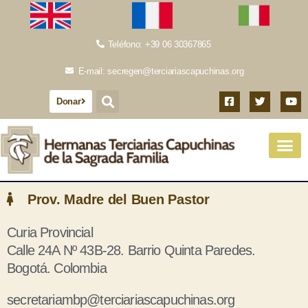
Teléfono: +39 06 30367865
E-mail: secregen@terciariascapuchinas.org
Donar
Prov. Madre del Buen Pastor
Curia Provincial
Calle 24A Nº 43B-28. Barrio Quinta Paredes.
Bogotá. Colombia
secretariambp@terciariascapuchinas.org