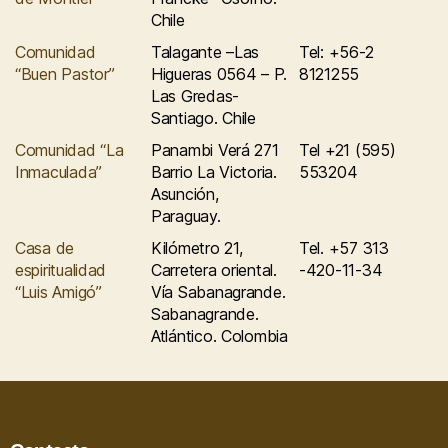
Chile
Comunidad
Talagante –Las
Tel: +56-2
“Buen Pastor”
Higueras 0564 – P.
8121255
Las Gredas-
Santiago. Chile
Comunidad “La
Panambi Verá 271
Tel +21 (595)
Inmaculada”
Barrio La Victoria.
553204
Asunción,
Paraguay.
Casa de
Kilómetro 21,
Tel. +57 313
espiritualidad
Carretera oriental.
-420-11-34
“Luis Amigó”
Vía Sabanagrande.
Sabanagrande.
Atlántico. Colombia