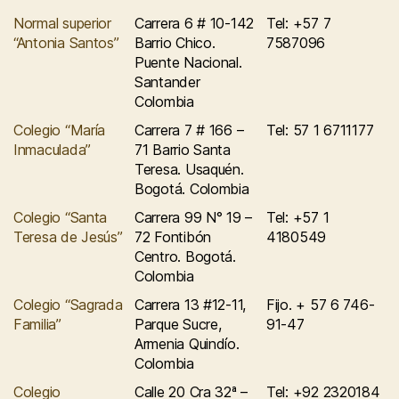
Normal superior
Carrera 6 # 10-142
Tel: +57 7
“Antonia Santos”
Barrio Chico.
7587096
Puente Nacional.
Santander
Colombia
Colegio “María
Carrera 7 # 166 –
Tel: 57 1 6711177
Inmaculada”
71 Barrio Santa
Teresa. Usaquén.
Bogotá. Colombia
Colegio “Santa
Carrera 99 N° 19 –
Tel: +57 1
Teresa de Jesús”
72 Fontibón
4180549
Centro. Bogotá.
Colombia
Colegio “Sagrada
Carrera 13 #12-11,
Fijo. + 57 6 746-
Familia”
Parque Sucre,
91-47
Armenia Quindío.
Colombia
Colegio
Calle 20 Cra 32ª –
Tel: +92 2320184