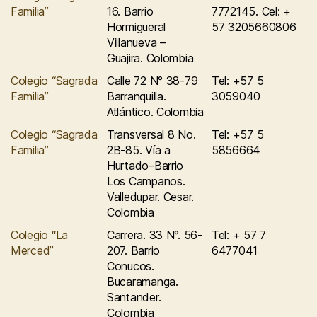
Familia”
16. Barrio
7772145. Cel: +
Hormigueral
57 3205660806
Villanueva –
Guajira. Colombia
Colegio “Sagrada
Calle 72 N° 38-79
Tel: +57 5
Familia”
Barranquilla.
3059040
Atlántico. Colombia
Colegio “Sagrada
Transversal 8 No.
Tel: +57 5
Familia”
2B-85. Vía a
5856664
Hurtado–Barrio
Los Campanos.
Valledupar. Cesar.
Colombia
Colegio “La
Carrera. 33 N°. 56-
Tel: + 57 7
Merced”
207. Barrio
6477041
Conucos.
Bucaramanga.
Santander.
Colombia