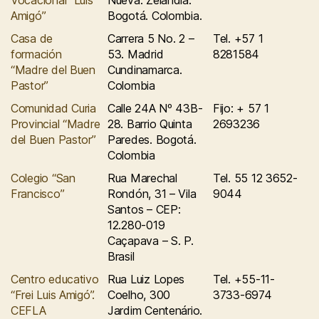
Vocacional “Luis
Nueva. Zelandia.
Amigó”
Bogotá. Colombia.
Casa de
Carrera 5 No. 2 –
Tel. +57 1
formación
53. Madrid
8281584
“Madre del Buen
Cundinamarca.
Pastor”
Colombia
Comunidad Curia
Calle 24A Nº 43B-
Fijo: + 57 1
Provincial “Madre
28. Barrio Quinta
2693236
del Buen Pastor”
Paredes. Bogotá.
Colombia
Colegio “San
Rua Marechal
Tel. 55 12 3652-
Francisco”
Rondón, 31 – Vila
9044
Santos – CEP:
12.280-019
Caçapava – S. P.
Brasil
Centro educativo
Rua Luiz Lopes
Tel. +55-11-
“Frei Luis Amigó”.
Coelho, 300
3733-6974
CEFLA
Jardim Centenário.